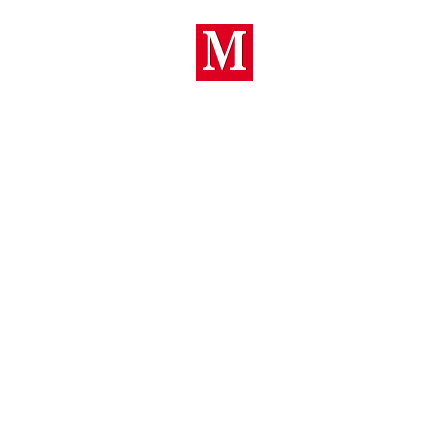
trutture in grado di migliorare il comfort abitativo, gar
rata nel tempo e la loro eco-sostenibilità è LA NOS
EDIL MOLINA
Nuove tecniche di costruzione
La ricerca di nuove tecniche di costr
all’avanguardia rendono la “Edil Molinari 
settore dell’edilizia.